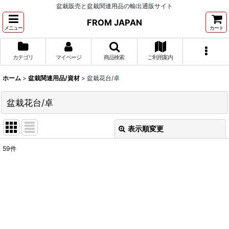
盆栽販売と盆栽関連用品の輸出通販サイト
FROM JAPAN
メニュー
カート
カテゴリ
マイページ
商品検索
ご利用案内
ホーム
>
盆栽関連用品/資材
>
盆栽花台/卓
盆栽花台/卓
表示順変更
閉じる
59
件
表示数
:
並び順
:
絞り込む