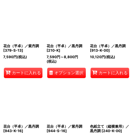
花台（平卓）／紫丹調
花台（平卓）／黒丹調
花台（平卓）／黒丹調
[
379-S-13
]
[
210-K
]
[
913-K-00
]
7,590
円
(税込)
7,590
円
～8,800
円
10,120
円
(税込)
(税込)
オプション選択
カートに入れる
カートに入れる
花台（平卓）／黒丹調
花台（平卓）／紫丹調
色紙立て（縦横兼用）／
[
943-K-16
]
[
944-S-16
]
黒丹調
[
240-K-00
]