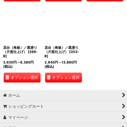
花台（角板）／黒塗り
花台（角板）／黒塗り
（片面仕上げ）
[
399-
（片面仕上げ）
[
353-
B
]
B
]
3,630
円
～6,380
円
2,640
円
～13,860
円
(税込)
(税込)
オプション選択
オプション選択
ホーム
ショッピングカート
マイページ