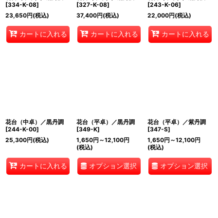
[
334-K-08
]
[
327-K-08
]
[
243-K-06
]
23,650
円
(税込)
37,400
円
(税込)
22,000
円
(税込)
カートに入れる
カートに入れる
カートに入れる
花台（中卓）／黒丹調
花台（平卓）／黒丹調
花台（平卓）／紫丹調
[
244-K-00
]
[
349-K
]
[
347-S
]
25,300
円
(税込)
1,650
円
～12,100
円
1,650
円
～12,100
円
(税込)
(税込)
オプション選択
オプション選択
カートに入れる