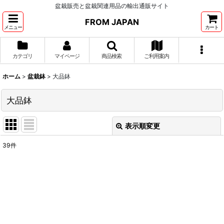
盆栽販売と盆栽関連用品の輸出通販サイト
FROM JAPAN
メニュー
カート
カテゴリ
マイページ
商品検索
ご利用案内
ホーム
>
盆栽鉢
>
大品鉢
大品鉢
表示順変更
閉じる
39
件
表示数
:
並び順
:
絞り込む