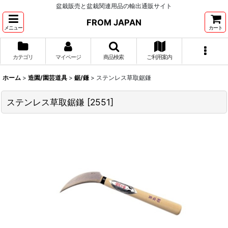
盆栽販売と盆栽関連用品の輸出通販サイト
FROM JAPAN
メニュー
カート
カテゴリ
マイページ
商品検索
ご利用案内
ホーム
>
造園/園芸道具
>
鋸/鎌
>
ステンレス草取鋸鎌
ステンレス草取鋸鎌
[
2551
]