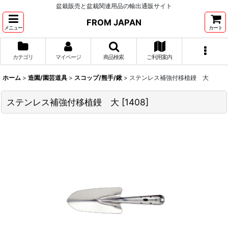
盆栽販売と盆栽関連用品の輸出通販サイト
FROM JAPAN
メニュー
カート
カテゴリ
マイページ
商品検索
ご利用案内
ホーム
>
造園/園芸道具
>
スコップ/熊手/鍬
>
ステンレス補強付移植鏝 大
ステンレス補強付移植鏝 大
[
1408
]