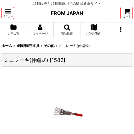
盆栽販売と盆栽関連用品の輸出通販サイト
FROM JAPAN
メニュー
カート
カテゴリ
マイページ
商品検索
ご利用案内
ホーム
>
造園/園芸道具
>
その他
>
ミニレーキ(伸縮式)
ミニレーキ(伸縮式)
[
1582
]