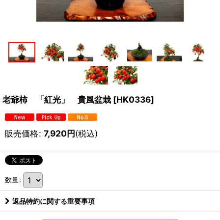
老爺柿 「紅光」 貴風盆栽
[
HK0336
]
販売価格
:
7,920
円
(税込)
数量
:
返品特約に関する重要事項