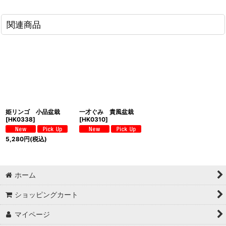
関連商品
姫リンゴ 小品盆栽
一才ぐみ 貴風盆栽
[
HK0338
]
[
HK0310
]
5,280
円
(税込)
ホーム
ショッピングカート
マイページ