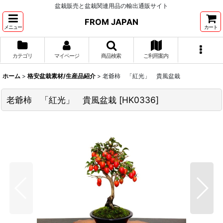
盆栽販売と盆栽関連用品の輸出通販サイト
FROM JAPAN
メニュー
カート
カテゴリ
マイページ
商品検索
ご利用案内
ホーム
>
格安盆栽素材/生産品紹介
>
老爺柿 「紅光」 貴風盆栽
老爺柿 「紅光」 貴風盆栽
[
HK0336
]