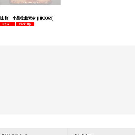
関山桜 小品盆栽素材
[
HK0369
]