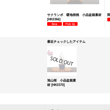
サクランボ 暖地桜桃 小品盆栽素材
[
HK0366
]
最近チェックしたアイテム
旭山桜 小品盆栽素
材
[
HK0370
]