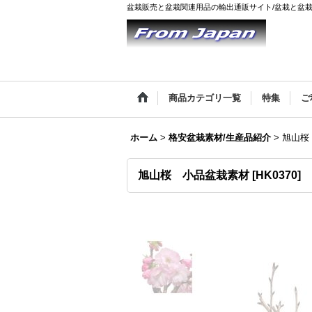
盆栽販売と盆栽関連用品の輸出通販サイト/盆栽と盆
商品カテゴリ一覧
特集
ご
ホーム
>
格安盆栽素材/生産品紹介
>
旭山桜
旭山桜 小品盆栽素材
[
HK0370
]