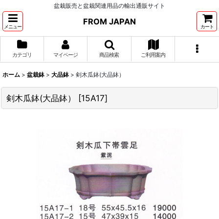
盆栽販売と盆栽関連用品の輸出通販サイト
FROM JAPAN
メニュー
カート
カテゴリ
マイページ
商品検索
ご利用案内
ホーム
>
盆栽鉢
>
大品鉢
>
剣木瓜鉢(大品鉢）
剣木瓜鉢(大品鉢）
[
15A17
]